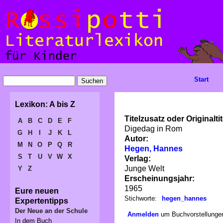
Start
Lexikon: A bis Z
Titelzusatz oder Originaltit
A
B
C
D
E
F
Digedag in Rom
G
H
I
J
K
L
Autor:
M
N
O
P
Q
R
Hegen, Hannes
S
T
U
V
W
X
Verlag:
Junge Welt
Y
Z
Erscheinungsjahr:
1965
Eure neuen
Stichworte:
hegen_hannes
Expertentipps
Der Neue an der Schule
Anmelden
um Buchvorstellungen
In dem Buch