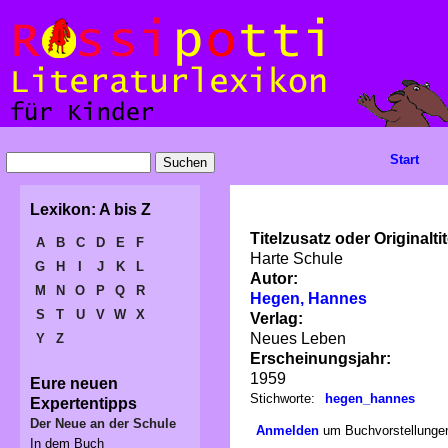
Start
Lexikon: A bis Z
Titelzusatz oder Originaltit
A
B
C
D
E
F
Harte Schule
G
H
I
J
K
L
Autor:
M
N
O
P
Q
R
Hegen, Hannes
S
T
U
V
W
X
Verlag:
Neues Leben
Y
Z
Erscheinungsjahr:
1959
Eure neuen
Stichworte:
hegen_hannes
Expertentipps
Der Neue an der Schule
Anmelden
um Buchvorstellungen
In dem Buch