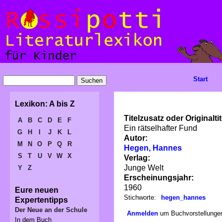
Start
Lexikon: A bis Z
Titelzusatz oder Originaltit
A
B
C
D
E
F
Ein rätselhafter Fund
G
H
I
J
K
L
Autor:
M
N
O
P
Q
R
Hegen, Hannes
S
T
U
V
W
X
Verlag:
Junge Welt
Y
Z
Erscheinungsjahr:
1960
Eure neuen
Stichworte:
hegen_hannes
Expertentipps
Der Neue an der Schule
Anmelden
um Buchvorstellungen
In dem Buch