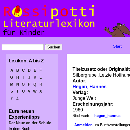
Start
Lexikon: A bis Z
Titelzusatz oder Originaltit
A
B
C
D
E
F
Silbergrube „Letzte Hoffnun
G
H
I
J
K
L
Autor:
M
N
O
P
Q
R
Hegen, Hannes
S
T
U
V
W
X
Verlag:
Junge Welt
Y
Z
Erscheinungsjahr:
1960
Eure neuen
Stichworte:
hegen_hannes
Expertentipps
Der Neue an der Schule
Anmelden
um Buchvorstellungen
In dem Buch