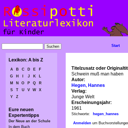
Start
Lexikon: A bis Z
Titelzusatz oder Originaltit
A
B
C
D
E
F
Schwein muß man haben
G
H
I
J
K
L
Autor:
M
N
O
P
Q
R
Hegen, Hannes
S
T
U
V
W
X
Verlag:
Junge Welt
Y
Z
Erscheinungsjahr:
1961
Eure neuen
Stichworte:
hegen_hannes
Expertentipps
Der Neue an der Schule
Anmelden
um Buchvorstellungen
In dem Buch