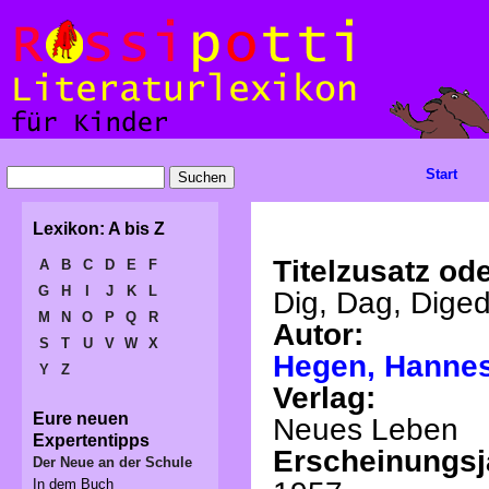
Start
Lexikon: A bis Z
Titelzusatz ode
A
B
C
D
E
F
G
H
I
J
K
L
Dig, Dag, Diged
M
N
O
P
Q
R
Autor:
S
T
U
V
W
X
Hegen, Hanne
Y
Z
Verlag:
Eure neuen
Neues Leben
Expertentipps
Erscheinungsj
Der Neue an der Schule
In dem Buch