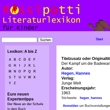
Start
Lexikon: A bis Z
Titelzusatz oder Originaltit
A
B
C
D
E
F
Der Kampf um die Badewa
G
H
I
J
K
L
Autor:
M
N
O
P
Q
R
Hegen, Hannes
S
T
U
V
W
X
Verlag:
Junge Welt
Y
Z
Erscheinungsjahr:
1963
Eure neuen
Stichworte:
hegen_hannes
Expertentipps
Der Neue an der Schule
Anmelden
um Buchvorstellungen
In dem Buch