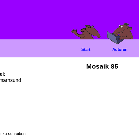
Start
Autoren
Mosaik 85
el:
hmarnsund
 zu schreiben