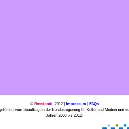
©
R
o
ssi
p
o
tti
2012 |
Impressum
|
FAQs
efördert vom Beauftragten der Bundesregierung für Kultur und Medien und v
Jahren 2008 bis 2012: