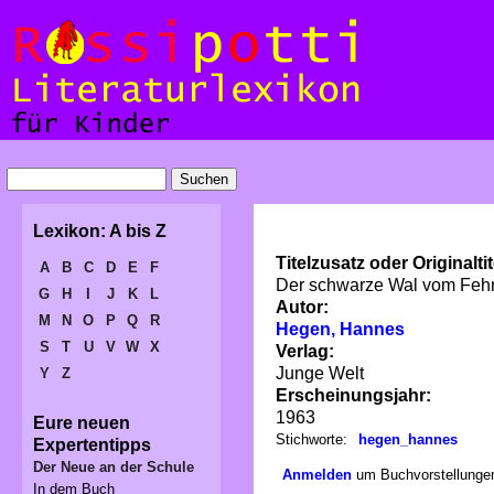
Lexikon: A bis Z
Titelzusatz oder Originaltit
A
B
C
D
E
F
Der schwarze Wal vom Fe
G
H
I
J
K
L
Autor:
M
N
O
P
Q
R
Hegen, Hannes
S
T
U
V
W
X
Verlag:
Junge Welt
Y
Z
Erscheinungsjahr:
1963
Eure neuen
Stichworte:
hegen_hannes
Expertentipps
Der Neue an der Schule
Anmelden
um Buchvorstellungen
In dem Buch