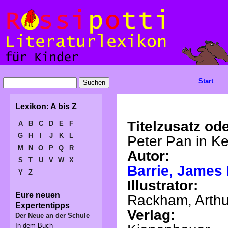
Start
Lexikon: A bis Z
Titelzusatz ode
A
B
C
D
E
F
G
H
I
J
K
L
Peter Pan in K
M
N
O
P
Q
R
Autor:
S
T
U
V
W
X
Barrie, James
Y
Z
Illustrator:
Eure neuen
Rackham, Arthu
Expertentipps
Verlag:
Der Neue an der Schule
In dem Buch