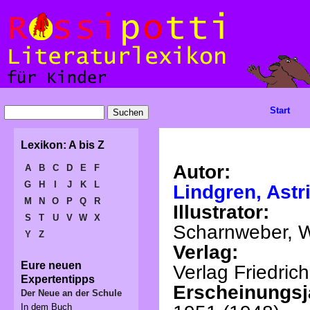
Start
Lexikon: A bis Z
Autor:
A
B
C
D
E
F
G
H
I
J
K
L
Lindgren, Astr
M
N
O
P
Q
R
Illustrator:
S
T
U
V
W
X
Scharnweber, W
Y
Z
Verlag:
Eure neuen
Verlag Friedric
Expertentipps
Erscheinungsj
Der Neue an der Schule
In dem Buch