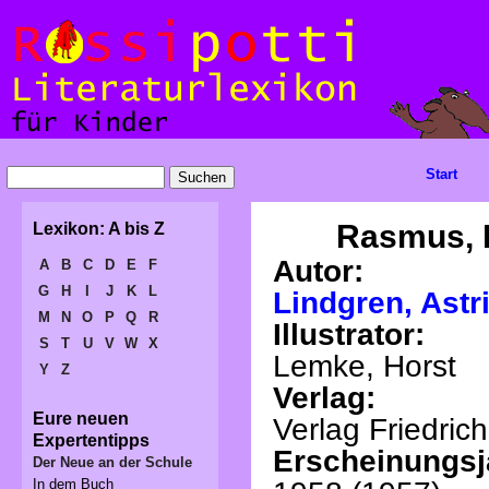
Start
Rasmus, 
Lexikon: A bis Z
Autor:
A
B
C
D
E
F
G
H
I
J
K
L
Lindgren, Astr
M
N
O
P
Q
R
Illustrator:
S
T
U
V
W
X
Lemke, Horst
Y
Z
Verlag:
Eure neuen
Verlag Friedric
Expertentipps
Erscheinungsj
Der Neue an der Schule
In dem Buch