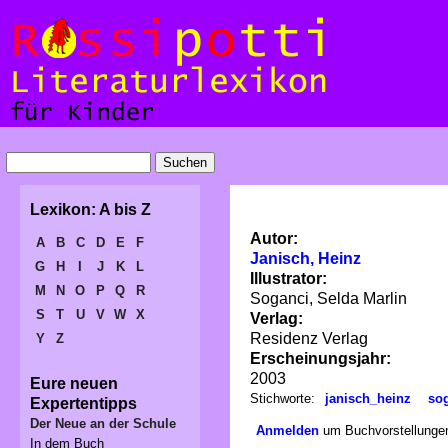
Lexikon: A bis Z
Autor:
A
B
C
D
E
F
Janisch, Heinz
G
H
I
J
K
L
Illustrator:
M
N
O
P
Q
R
Soganci, Selda Marlin
S
T
U
V
W
X
Verlag:
Residenz Verlag
Y
Z
Erscheinungsjahr:
2003
Eure neuen
Stichworte:
janisch_heinz
so
Expertentipps
Der Neue an der Schule
Anmelden
um Buchvorstellungen
In dem Buch