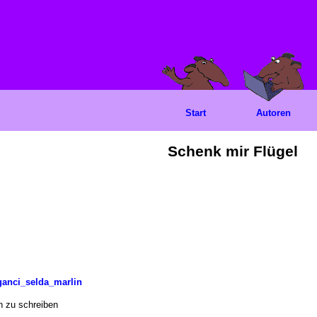
Start
Autoren
Schenk mir Flügel
ganci_selda_marlin
 zu schreiben