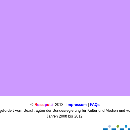
©
R
o
ssi
p
o
tti
2012 |
Impressum
|
FAQs
efördert vom Beauftragten der Bundesregierung für Kultur und Medien und v
Jahren 2008 bis 2012: