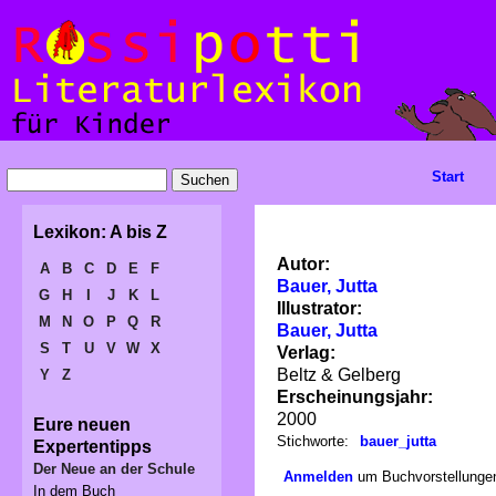
Start
Lexikon: A bis Z
Autor:
A
B
C
D
E
F
Bauer, Jutta
G
H
I
J
K
L
Illustrator:
M
N
O
P
Q
R
Bauer, Jutta
S
T
U
V
W
X
Verlag:
Beltz & Gelberg
Y
Z
Erscheinungsjahr:
2000
Eure neuen
Stichworte:
bauer_jutta
Expertentipps
Der Neue an der Schule
Anmelden
um Buchvorstellungen
In dem Buch