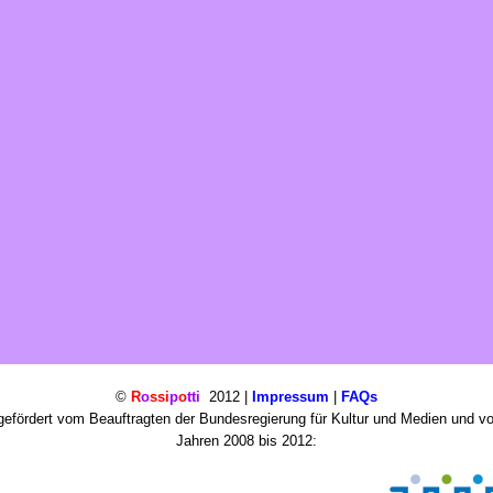
©
R
o
ssi
p
o
tti
2012 |
Impressum
|
FAQs
efördert vom Beauftragten der Bundesregierung für Kultur und Medien und v
Jahren 2008 bis 2012: