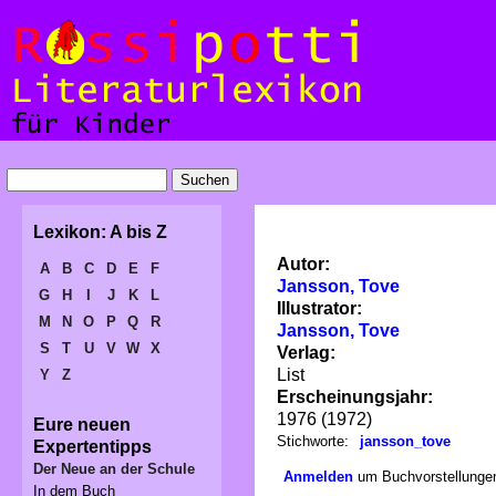
Lexikon: A bis Z
Autor:
A
B
C
D
E
F
Jansson, Tove
G
H
I
J
K
L
Illustrator:
M
N
O
P
Q
R
Jansson, Tove
S
T
U
V
W
X
Verlag:
List
Y
Z
Erscheinungsjahr:
1976 (1972)
Eure neuen
Stichworte:
jansson_tove
Expertentipps
Der Neue an der Schule
Anmelden
um Buchvorstellungen
In dem Buch