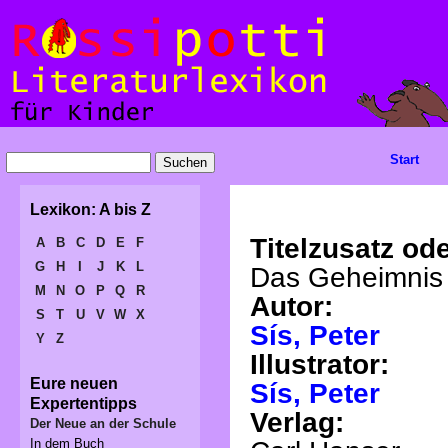
Start
Lexikon: A bis Z
Titelzusatz ode
A
B
C
D
E
F
G
H
I
J
K
L
Das Geheimnis 
M
N
O
P
Q
R
Autor:
S
T
U
V
W
X
Sís, Peter
Y
Z
Illustrator:
Eure neuen
Sís, Peter
Expertentipps
Verlag:
Der Neue an der Schule
In dem Buch