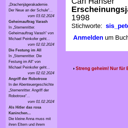
Carl Hanser
„Drachenjägerakademie.
Erscheinungsj
Der Neue an der Schule“...
1998
vom 03.02.2024
Geheimauftrag Varash
Stichworte:
sis_pet
In „Sternenritter.
Geheimauftrag Varash“ von
Anmelden
um Buchv
Michael Peinkofer geht...
vom 02.02.2024
Die Festung im All
In „Sternenritter. Die
Festung im All“ von
Michael Peinkofer geht...
Streng geheim! Nur für
vom 02.02.2024
Angriff der Robotroxe
In der Abenteuergeschichte
„Sternenritter. Angriff der
Robotroxe“...
vom 01.02.2024
Als Hitler das rosa
Kaninchen...
Die kleine Anna muss mit
ihren Eltern und ihrem