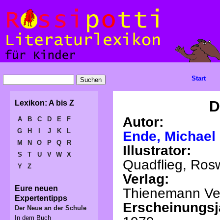
Start
D
Lexikon: A bis Z
Autor:
A
B
C
D
E
F
G
H
I
J
K
L
Ende, Michael
M
N
O
P
Q
R
Illustrator:
S
T
U
V
W
X
Quadflieg, Ros
Y
Z
Verlag:
Eure neuen
Thienemann Ve
Expertentipps
Erscheinungsj
Der Neue an der Schule
In dem Buch