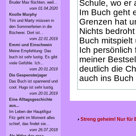
Schule, wo er 
Bruder Max flüchten, weil...
vom 01.04.2020
Im Buch geht e
Knolle Murphy
Grenzen hat u
Tim und Marty müssen in
den Sommerferien in die
Nichts bedroht
Bücherei. Dort ist...
Buch mitspielt
vom 22.01.2019
Emmi und Einschwein
Ich persönlich
Meine Empfehlung: Das
buch ist sehr lustig. Es gibt
meiner Bestsel
viele Gefühle. Ich...
deutlich die C
vom 20.01.2019
Die Gespensterjager
auch ins Buch r
Das Buch ist spannend und
cool. Hugo ist sehr lustig.
vom 20.01.2019
Eine Alltagsgeschichte
aus...
Im Leben der Hauptfigur
Fitz geht im Moment alles
Streng geheim! Nur für
schief, das findet sie...
vom 26.07.2018
Als Hitler das rosa