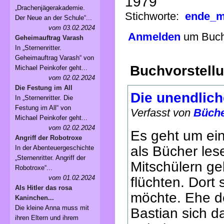
1979
„Drachenjägerakademie.
Stichworte:
ende_m
Der Neue an der Schule“...
vom 03.02.2024
Anmelden
um Buchv
Geheimauftrag Varash
In „Sternenritter.
Geheimauftrag Varash“ von
Buchvorstell
Michael Peinkofer geht...
vom 02.02.2024
Die Festung im All
Die unendlic
In „Sternenritter. Die
Festung im All“ von
Verfasst von
Büch
Michael Peinkofer geht...
vom 02.02.2024
Es geht um ein
Angriff der Robotroxe
als Bücher les
In der Abenteuergeschichte
„Sternenritter. Angriff der
Mitschülern g
Robotroxe“...
vom 01.02.2024
flüchten. Dort
Als Hitler das rosa
möchte. Ehe d
Kaninchen...
Die kleine Anna muss mit
Bastian sich d
ihren Eltern und ihrem