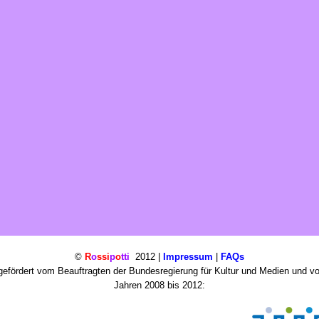
©
R
o
ssi
p
o
tti
2012 |
Impressum
|
FAQs
efördert vom Beauftragten der Bundesregierung für Kultur und Medien und v
Jahren 2008 bis 2012: