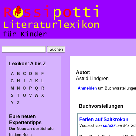
Lexikon: A bis Z
Autor:
A
B
C
D
E
F
Astrid Lindgren
G
H
I
J
K
L
M
N
O
P
Q
R
Anmelden
um Buchvorstellungen
S
T
U
V
W
X
Y
Z
Buchvorstellungen
Eure neuen
Ferien auf Saltkrokan
Expertentipps
Verfasst von
stilo27
am Mo. 26.
Der Neue an der Schule
In dem Buch