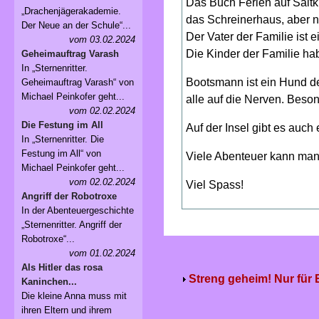
Das Buch Ferien auf Saltkro
„Drachenjägerakademie.
das Schreinerhaus, aber na
Der Neue an der Schule“...
Der Vater der Familie ist 
vom 03.02.2024
Die Kinder der Familie hab
Geheimauftrag Varash
In „Sternenritter.
Bootsmann ist ein Hund der
Geheimauftrag Varash“ von
Michael Peinkofer geht...
alle auf die Nerven. Beso
vom 02.02.2024
Die Festung im All
Auf der Insel gibt es auch 
In „Sternenritter. Die
Festung im All“ von
Viele Abenteuer kann man 
Michael Peinkofer geht...
vom 02.02.2024
Viel Spass!
Angriff der Robotroxe
In der Abenteuergeschichte
„Sternenritter. Angriff der
Robotroxe“...
vom 01.02.2024
Als Hitler das rosa
Streng geheim! Nur für
Kaninchen...
Die kleine Anna muss mit
ihren Eltern und ihrem