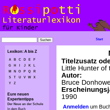
Start
Lexikon: A bis Z
Titelzusatz ode
A
B
C
D
E
F
G
H
I
J
K
L
Little Hunter of
M
N
O
P
Q
R
Autor:
S
T
U
V
W
X
Bruce Donhowe
Y
Z
Erscheinungsj
Eure neuen
1990
Expertentipps
Der Neue an der Schule
Anmelden
um Buchv
In dem Buch