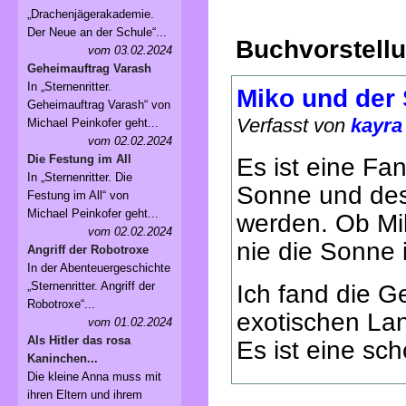
„Drachenjägerakademie.
Der Neue an der Schule“...
Buchvorstell
vom 03.02.2024
Geheimauftrag Varash
In „Sternenritter.
Miko und der
Geheimauftrag Varash“ von
Verfasst von
kayra
Michael Peinkofer geht...
vom 02.02.2024
Die Festung im All
Es ist eine Fa
In „Sternenritter. Die
Sonne und des
Festung im All“ von
Michael Peinkofer geht...
werden. Ob Mik
vom 02.02.2024
nie die Sonne
Angriff der Robotroxe
In der Abenteuergeschichte
„Sternenritter. Angriff der
Ich fand die G
Robotroxe“...
exotischen Lan
vom 01.02.2024
Als Hitler das rosa
Es ist eine sc
Kaninchen...
Die kleine Anna muss mit
ihren Eltern und ihrem