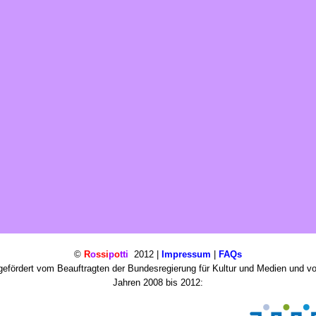
©
R
o
ssi
p
o
tti
2012 |
Impressum
|
FAQs
efördert vom Beauftragten der Bundesregierung für Kultur und Medien und v
Jahren 2008 bis 2012: