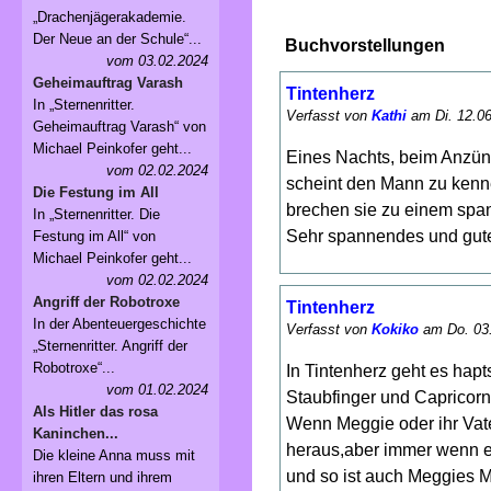
„Drachenjägerakademie.
Der Neue an der Schule“...
Buchvorstellungen
vom 03.02.2024
Geheimauftrag Varash
Tintenherz
In „Sternenritter.
Verfasst von
Kathi
am Di. 12.06
Geheimauftrag Varash“ von
Michael Peinkofer geht...
Eines Nachts, beim Anzünd
vom 02.02.2024
scheint den Mann zu kenn
Die Festung im All
brechen sie zu einem spa
In „Sternenritter. Die
Sehr spannendes und gute
Festung im All“ von
Michael Peinkofer geht...
vom 02.02.2024
Angriff der Robotroxe
Tintenherz
In der Abenteuergeschichte
Verfasst von
Kokiko
am Do. 03.
„Sternenritter. Angriff der
Robotroxe“...
In Tintenherz geht es hapt
vom 01.02.2024
Staubfinger und Capricorn
Als Hitler das rosa
Wenn Meggie oder ihr Vat
Kaninchen...
heraus,aber immer wenn e
Die kleine Anna muss mit
und so ist auch Meggies 
ihren Eltern und ihrem