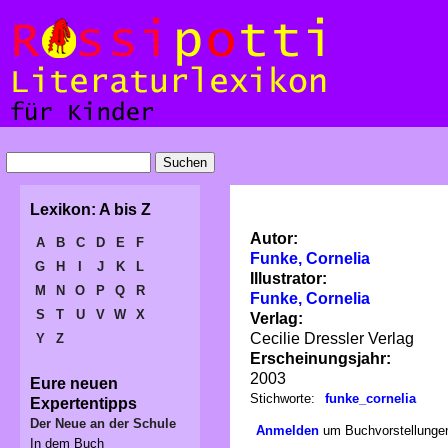
Lexikon: A bis Z
Autor:
A
B
C
D
E
F
Funke, Cornelia
G
H
I
J
K
L
Illustrator:
M
N
O
P
Q
R
Funke, Cornelia
S
T
U
V
W
X
Verlag:
Cecilie Dressler Verlag
Y
Z
Erscheinungsjahr:
2003
Eure neuen
Stichworte:
funke_cornelia
Expertentipps
Der Neue an der Schule
Anmelden
um Buchvorstellungen
In dem Buch