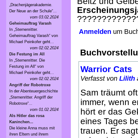
Beltz und Gelb
„Drachenjägerakademie.
Erscheinungsj
Der Neue an der Schule“...
????????????
vom 03.02.2024
Geheimauftrag Varash
In „Sternenritter.
Anmelden
um Buchv
Geheimauftrag Varash“ von
Michael Peinkofer geht...
vom 02.02.2024
Buchvorstell
Die Festung im All
In „Sternenritter. Die
Festung im All“ von
Warrior Cats
Michael Peinkofer geht...
Verfasst von
Lilith
vom 02.02.2024
Angriff der Robotroxe
Sam träumt oft
In der Abenteuergeschichte
„Sternenritter. Angriff der
immer, wenn er
Robotroxe“...
hört er das Ge
vom 01.02.2024
Als Hitler das rosa
eines Tages be
Kaninchen...
Die kleine Anna muss mit
trauen. Er sag
ihren Eltern und ihrem