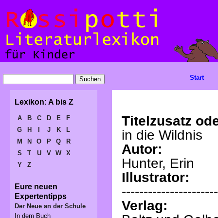
Start
Lexikon: A bis Z
Titelzusatz ode
A
B
C
D
E
F
G
H
I
J
K
L
in die Wildnis
M
N
O
P
Q
R
Autor:
S
T
U
V
W
X
Hunter, Erin
Y
Z
Illustrator:
Eure neuen
----------------------
Expertentipps
Verlag:
Der Neue an der Schule
In dem Buch