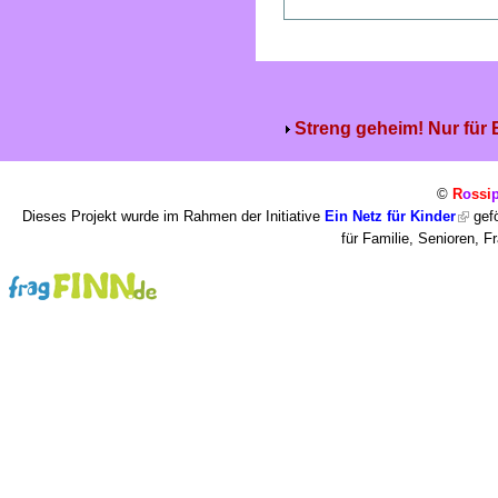
Streng geheim! Nur für
©
R
o
ssi
Dieses Projekt wurde im Rahmen der Initiative
Ein Netz für Kinder
gefö
für Familie, Senioren, 