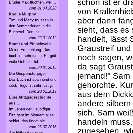
schon ist er dr
Bruder Max flüchten, weil...
vom 01.04.2020
von Krallenhie
Knolle Murphy
aber dann fäng
Tim und Marty müssen in
den Sommerferien in die
sieht, dass es
Bücherei. Dort ist...
handelt, lässt
vom 22.01.2019
Emmi und Einschwein
Graustreif und
Meine Empfehlung: Das
noch sagen, wi
buch ist sehr lustig. Es gibt
viele Gefühle. Ich...
da sagt Graust
vom 20.01.2019
Die Gespensterjager
jemand!" Sam k
Das Buch ist spannend und
gehorchte. Ku
cool. Hugo ist sehr lustig.
vom 20.01.2019
aus dem Dickic
Eine Alltagsgeschichte
andere silbern-
aus...
Im Leben der Hauptfigur
sich. Sam weiß
Fitz geht im Moment alles
handeln muss. 
schief, das findet sie...
vom 26.07.2018
zugesehen, wie
Als Hitler das rosa