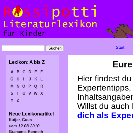
Start
Eure
Lexikon: A bis Z
A
B
C
D
E
F
Hier findest d
G
H
I
J
K
L
Expertentipps,
M
N
O
P
Q
R
S
T
U
V
W
X
Inhaltsangabe
Y
Z
Willst du auch
dich als Expe
Neue Lexikonartikel
Kuijer, Guus
vom 12.08.2010
Grahame, Kenneth