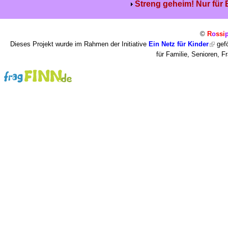
Streng geheim! Nur für
©
R
o
ssi
Dieses Projekt wurde im Rahmen der Initiative
Ein Netz für Kinder
gefö
für Familie, Senioren, 