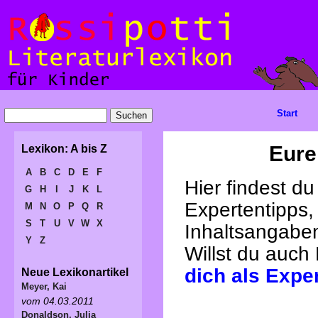
Start
Eure
Lexikon: A bis Z
A
B
C
D
E
F
Hier findest d
G
H
I
J
K
L
Expertentipps,
M
N
O
P
Q
R
S
T
U
V
W
X
Inhaltsangabe
Y
Z
Willst du auch
dich als Expe
Neue Lexikonartikel
Meyer, Kai
vom 04.03.2011
Donaldson, Julia