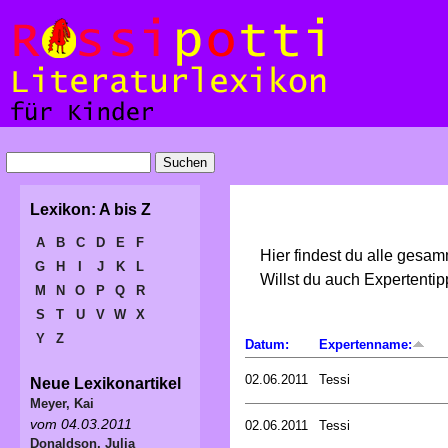
Lexikon: A bis Z
A
B
C
D
E
F
Hier findest du alle gesa
G
H
I
J
K
L
Willst du auch Expertent
M
N
O
P
Q
R
S
T
U
V
W
X
Y
Z
Datum:
Expertenname:
02.06.2011
Tessi
Neue Lexikonartikel
Meyer, Kai
vom 04.03.2011
02.06.2011
Tessi
Donaldson, Julia