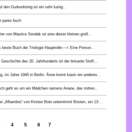
uf den Gurkenkönig ist ein sehr lustig...
er pares buch
er von Maurice Sendak ist eine dieser kleinen groß...
 beste Buch der Triologie Hauptrolle----< Eine Person...
Geschichte des 20. Jahrhunderts ist der brisante Stoff,...
ng, im Jahre 1945 in Berlin. Änne kennt kaum ein anderes...
ch geht es um ein Mädchen namens Ariane, das mitten...
 „Alhambra“ von Kirsten Boie unternimmt Bosten, ein 13-...
3
4
5
6
7