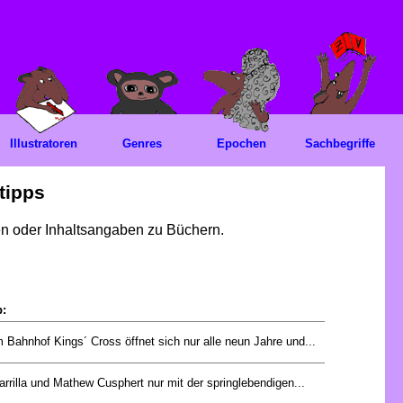
Illustratoren
Genres
Epochen
Sachbegriffe
tipps
gen oder Inhaltsangaben zu Büchern.
p:
 Bahnhof Kings´ Cross öffnet sich nur alle neun Jahre und...
rrilla und Mathew Cusphert nur mit der springlebendigen...