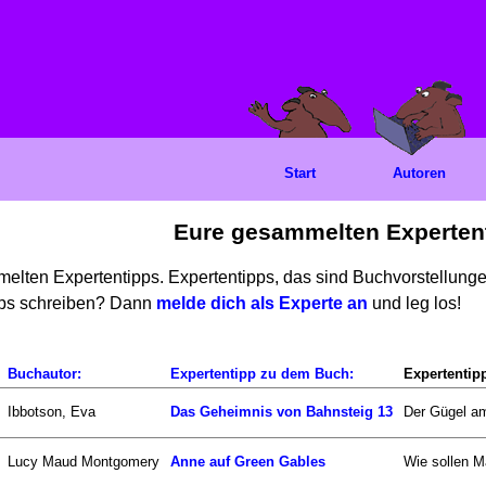
Start
Autoren
Eure gesammelten Experten
mmelten Expertentipps. Expertentipps, das sind Buchvorstellun
ipps schreiben? Dann
melde dich als Experte an
und leg los!
Buchautor:
Expertentipp zu dem Buch:
Expertentip
Ibbotson, Eva
Das Geheimnis von Bahnsteig 13
Der Gügel am
Lucy Maud Montgomery
Anne auf Green Gables
Wie sollen Ma