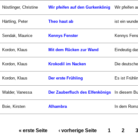
Nöstlinger, Christine
Wir pfeifen auf den Gurkenkönig
Wir pfeifen a
Härtling, Peter
Theo haut ab
ist ein wund
Sendak, Maurice
Kennys Fenster
Kennys Fenst
Kordon, Klaus
Mit dem Rücken zur Wand
Eindeutig das
Kordon, Klaus
Krokodil im Nacken
Die deutsche 
Kordon, Klaus
Der erste Frühling
Es ist Frühli
Walder, Vanessa
Der Zauberfluch des Elfenkönigs
In diesem Bu
Boie, Kirsten
Alhambra
In dem Roman
« erste Seite
‹ vorherige Seite
1
2