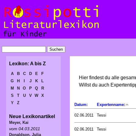
Lexikon: A bis Z
A
B
C
D
E
F
Hier findest du alle gesa
G
H
I
J
K
L
Willst du auch Expertent
M
N
O
P
Q
R
S
T
U
V
W
X
Y
Z
Datum:
Expertenname:
02.06.2011
Tessi
Neue Lexikonartikel
Meyer, Kai
vom 04.03.2011
02.06.2011
Tessi
Donaldson, Julia