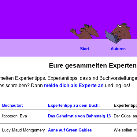
Start
Autoren
Eure gesammelten Experten
mmelten Expertentipps. Expertentipps, das sind Buchvorstellun
ipps schreiben? Dann
melde dich als Experte an
und leg los!
Buchautor:
Expertentipp zu dem Buch:
Expertentip
Ibbotson, Eva
Das Geheimnis von Bahnsteig 13
Der Gügel am
Lucy Maud Montgomery
Anne auf Green Gables
Wie sollen Ma