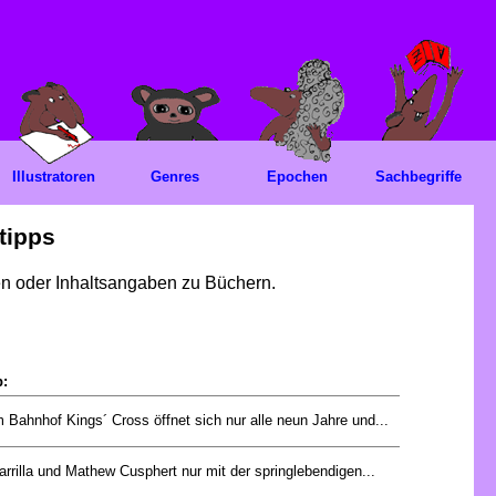
Illustratoren
Genres
Epochen
Sachbegriffe
tipps
gen oder Inhaltsangaben zu Büchern.
p:
 Bahnhof Kings´ Cross öffnet sich nur alle neun Jahre und...
rrilla und Mathew Cusphert nur mit der springlebendigen...