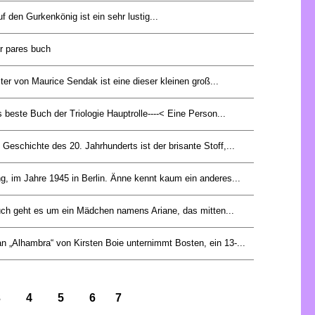
uf den Gurkenkönig ist ein sehr lustig...
er pares buch
er von Maurice Sendak ist eine dieser kleinen groß...
 beste Buch der Triologie Hauptrolle----< Eine Person...
Geschichte des 20. Jahrhunderts ist der brisante Stoff,...
ng, im Jahre 1945 in Berlin. Änne kennt kaum ein anderes...
ch geht es um ein Mädchen namens Ariane, das mitten...
 „Alhambra“ von Kirsten Boie unternimmt Bosten, ein 13-...
3
4
5
6
7