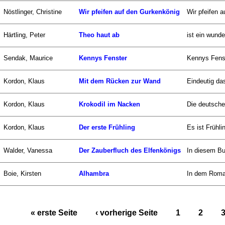
Nöstlinger, Christine
Wir pfeifen auf den Gurkenkönig
Wir pfeifen a
Härtling, Peter
Theo haut ab
ist ein wund
Sendak, Maurice
Kennys Fenster
Kennys Fenst
Kordon, Klaus
Mit dem Rücken zur Wand
Eindeutig das
Kordon, Klaus
Krokodil im Nacken
Die deutsche 
Kordon, Klaus
Der erste Frühling
Es ist Frühli
Walder, Vanessa
Der Zauberfluch des Elfenkönigs
In diesem Bu
Boie, Kirsten
Alhambra
In dem Roman
« erste Seite
‹ vorherige Seite
1
2