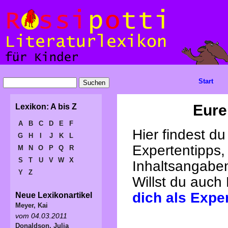
Start
Eure
Lexikon: A bis Z
A
B
C
D
E
F
Hier findest d
G
H
I
J
K
L
Expertentipps,
M
N
O
P
Q
R
S
T
U
V
W
X
Inhaltsangabe
Y
Z
Willst du auch
dich als Expe
Neue Lexikonartikel
Meyer, Kai
vom 04.03.2011
Donaldson, Julia