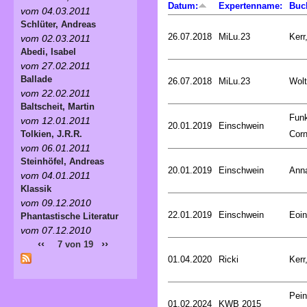
Datum:
Expertenname:
Buc
vom 04.03.2011
Schlüter, Andreas
26.07.2018
MiLu.23
Kerr
vom 02.03.2011
Abedi, Isabel
vom 27.02.2011
Ballade
26.07.2018
MiLu.23
Wolt
vom 22.02.2011
Baltscheit, Martin
Fun
vom 12.01.2011
20.01.2019
Einschwein
Corn
Tolkien, J.R.R.
vom 06.01.2011
Steinhöfel, Andreas
20.01.2019
Einschwein
Ann
vom 04.01.2011
Klassik
vom 09.12.2010
22.01.2019
Einschwein
Eoin
Phantastische Literatur
vom 07.12.2010
‹‹
››
7 von 19
01.04.2020
Ricki
Kerr
Pein
01.02.2024
KWB 2015