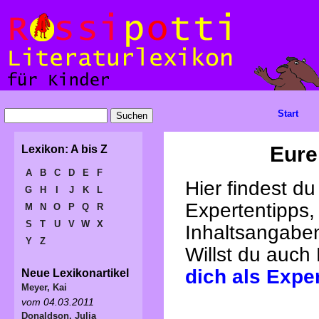
Start
Eure
Lexikon: A bis Z
A
B
C
D
E
F
Hier findest d
G
H
I
J
K
L
Expertentipps,
M
N
O
P
Q
R
S
T
U
V
W
X
Inhaltsangabe
Y
Z
Willst du auch
dich als Expe
Neue Lexikonartikel
Meyer, Kai
vom 04.03.2011
Donaldson, Julia