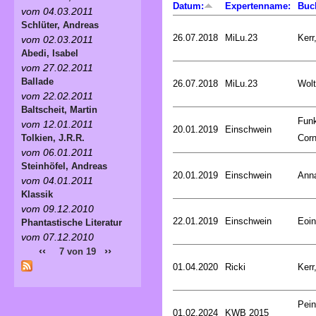
Datum:
Expertenname:
Buc
vom 04.03.2011
Schlüter, Andreas
26.07.2018
MiLu.23
Kerr
vom 02.03.2011
Abedi, Isabel
vom 27.02.2011
Ballade
26.07.2018
MiLu.23
Wolt
vom 22.02.2011
Baltscheit, Martin
Fun
vom 12.01.2011
20.01.2019
Einschwein
Corn
Tolkien, J.R.R.
vom 06.01.2011
Steinhöfel, Andreas
20.01.2019
Einschwein
Ann
vom 04.01.2011
Klassik
vom 09.12.2010
22.01.2019
Einschwein
Eoin
Phantastische Literatur
vom 07.12.2010
‹‹
››
7 von 19
01.04.2020
Ricki
Kerr
Pein
01.02.2024
KWB 2015