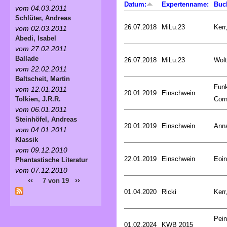
Datum:
Expertenname:
Buc
vom 04.03.2011
Schlüter, Andreas
26.07.2018
MiLu.23
Kerr
vom 02.03.2011
Abedi, Isabel
vom 27.02.2011
Ballade
26.07.2018
MiLu.23
Wolt
vom 22.02.2011
Baltscheit, Martin
Fun
vom 12.01.2011
20.01.2019
Einschwein
Corn
Tolkien, J.R.R.
vom 06.01.2011
Steinhöfel, Andreas
20.01.2019
Einschwein
Ann
vom 04.01.2011
Klassik
vom 09.12.2010
22.01.2019
Einschwein
Eoin
Phantastische Literatur
vom 07.12.2010
‹‹
››
7 von 19
01.04.2020
Ricki
Kerr
Pein
01.02.2024
KWB 2015