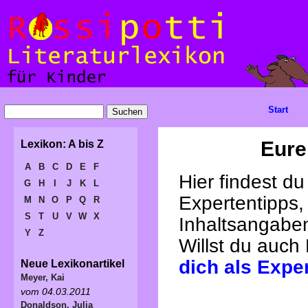
Start
Eure
Lexikon: A bis Z
A
B
C
D
E
F
Hier findest d
G
H
I
J
K
L
Expertentipps,
M
N
O
P
Q
R
S
T
U
V
W
X
Inhaltsangabe
Y
Z
Willst du auch
dich als Expe
Neue Lexikonartikel
Meyer, Kai
vom 04.03.2011
Donaldson, Julia