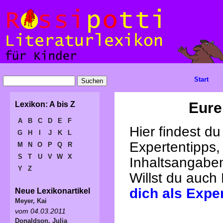
Start
Eure
Lexikon: A bis Z
A
B
C
D
E
F
Hier findest d
G
H
I
J
K
L
Expertentipps,
M
N
O
P
Q
R
S
T
U
V
W
X
Inhaltsangabe
Y
Z
Willst du auch
dich als Expe
Neue Lexikonartikel
Meyer, Kai
vom 04.03.2011
Donaldson, Julia