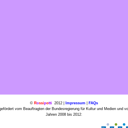
©
R
o
ssi
p
o
tti
2012 |
Impressum
|
FAQs
efördert vom Beauftragten der Bundesregierung für Kultur und Medien und v
Jahren 2008 bis 2012: