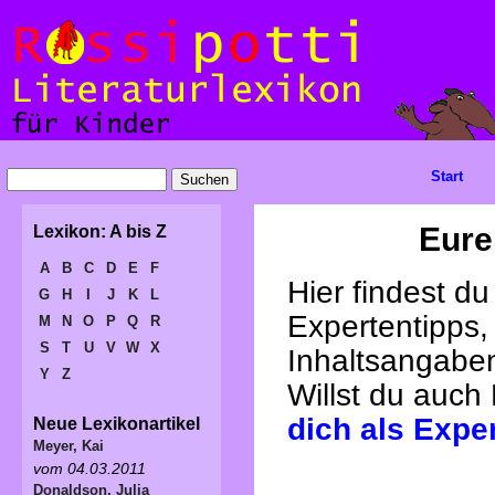
Start
Eure
Lexikon: A bis Z
A
B
C
D
E
F
Hier findest d
G
H
I
J
K
L
Expertentipps,
M
N
O
P
Q
R
S
T
U
V
W
X
Inhaltsangabe
Y
Z
Willst du auch
dich als Expe
Neue Lexikonartikel
Meyer, Kai
vom 04.03.2011
Donaldson, Julia