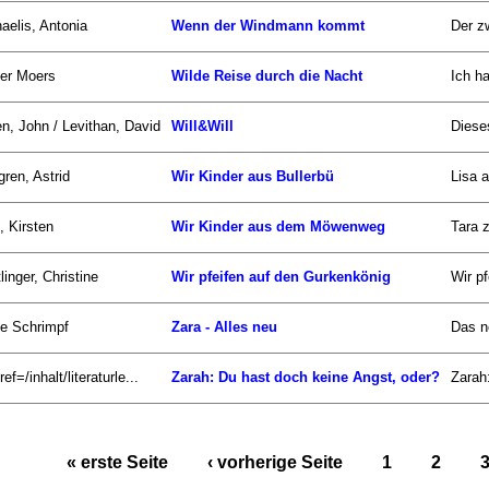
aelis, Antonia
Wenn der Windmann kommt
Der zw
er Moers
Wilde Reise durch die Nacht
Ich h
n, John / Levithan, David
Will&Will
Diese
gren, Astrid
Wir Kinder aus Bullerbü
Lisa 
, Kirsten
Wir Kinder aus dem Möwenweg
Tara 
linger, Christine
Wir pfeifen auf den Gurkenkönig
Wir pf
ke Schrimpf
Zara - Alles neu
Das n
ef=/inhalt/literaturle...
Zarah: Du hast doch keine Angst, oder?
Zarah:
« erste Seite
‹ vorherige Seite
1
2