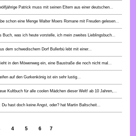
ölfjährige Patrick muss mit seinen Eltern aus einer deutschen...
abe schon eine Menge Walter Moers Romane mit Freuden gelesen...
s Buch, was ich heute vorstelle, ich mein zweites Lieblingsbuch...
aus dem schwedischem Dorf Bullerbü lebt mit einer...
zieht in den Möwenweg ein, eine Baustraße die noch nicht mal...
eifen auf den Gurkenkönig ist ein sehr lustig...
eue Kultbuch für alle coolen Mädchen dieser Welt! ab 10 Jahren,...
 Du hast doch keine Angst, oder? hat Martin Baltscheit...
3
4
5
6
7