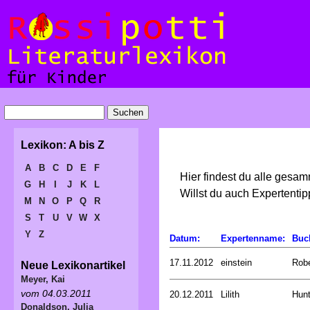
Lexikon: A bis Z
A
B
C
D
E
F
Hier findest du alle gesa
G
H
I
J
K
L
Willst du auch Expertent
M
N
O
P
Q
R
S
T
U
V
W
X
Y
Z
Datum:
Expertenname:
Buc
17.11.2012
einstein
Rob
Neue Lexikonartikel
Meyer, Kai
vom 04.03.2011
20.12.2011
Lilith
Hunt
Donaldson, Julia