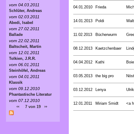
vom 04.03.2011
04.01.2010
Frieda
Mich
Schlüter, Andreas
vom 02.03.2011
14.01.2013
Poldi
Walt
Abedi, Isabel
vom 27.02.2011
11.02.2013
Bücherwurm
Gree
Ballade
vom 22.02.2011
Baltscheit, Martin
08.12.2013
Kaetzchenbaer
Lind
vom 12.01.2011
Tolkien, J.R.R.
04.04.2012
Kathi
Boie
vom 06.01.2011
Steinhöfel, Andreas
03.05.2013
the big pro
Nöst
vom 04.01.2011
Klassik
vom 09.12.2010
03.12.2012
Lenya
Ulri
Phantastische Literatur
vom 07.12.2010
12.01.2011
Miriam Smidt
<a hr
‹‹
››
7 von 19