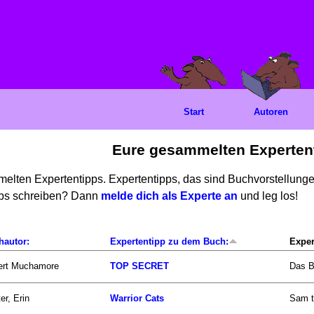
Start
Autoren
Eure gesammelten Experten
mmelten Expertentipps. Expertentipps, das sind Buchvorstellun
ipps schreiben? Dann
melde dich als Experte an
und leg los!
hautor:
Expertentipp zu dem Buch:
Exper
ert Muchamore
TOP SECRET
Das B
er, Erin
Warrior Cats
Sam t