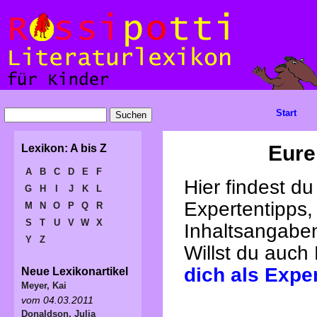
Start
Eure
Lexikon: A bis Z
A
B
C
D
E
F
Hier findest d
G
H
I
J
K
L
Expertentipps,
M
N
O
P
Q
R
S
T
U
V
W
X
Inhaltsangabe
Y
Z
Willst du auch
dich als Expe
Neue Lexikonartikel
Meyer, Kai
vom 04.03.2011
Donaldson, Julia