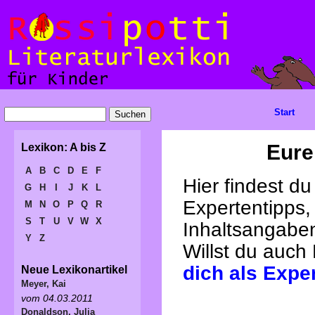
Start
Eure
Lexikon: A bis Z
A
B
C
D
E
F
Hier findest d
G
H
I
J
K
L
Expertentipps,
M
N
O
P
Q
R
S
T
U
V
W
X
Inhaltsangabe
Y
Z
Willst du auch
dich als Expe
Neue Lexikonartikel
Meyer, Kai
vom 04.03.2011
Donaldson, Julia