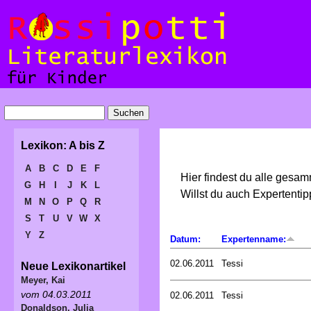
Lexikon: A bis Z
A
B
C
D
E
F
Hier findest du alle gesa
G
H
I
J
K
L
Willst du auch Expertent
M
N
O
P
Q
R
S
T
U
V
W
X
Y
Z
Datum:
Expertenname:
02.06.2011
Tessi
Neue Lexikonartikel
Meyer, Kai
vom 04.03.2011
02.06.2011
Tessi
Donaldson, Julia