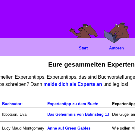
Start
Autoren
Eure gesammelten Experten
mmelten Expertentipps. Expertentipps, das sind Buchvorstellun
ipps schreiben? Dann
melde dich als Experte an
und leg los!
Buchautor:
Expertentipp zu dem Buch:
Expertentip
Ibbotson, Eva
Das Geheimnis von Bahnsteig 13
Der Gügel am
Lucy Maud Montgomery
Anne auf Green Gables
Wie sollen Ma