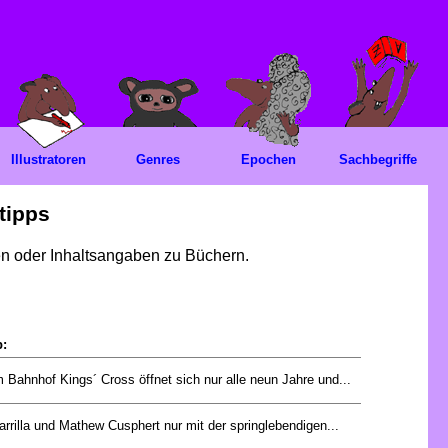
Illustratoren
Genres
Epochen
Sachbegriffe
tipps
gen oder Inhaltsangaben zu Büchern.
p:
 Bahnhof Kings´ Cross öffnet sich nur alle neun Jahre und...
rrilla und Mathew Cusphert nur mit der springlebendigen...