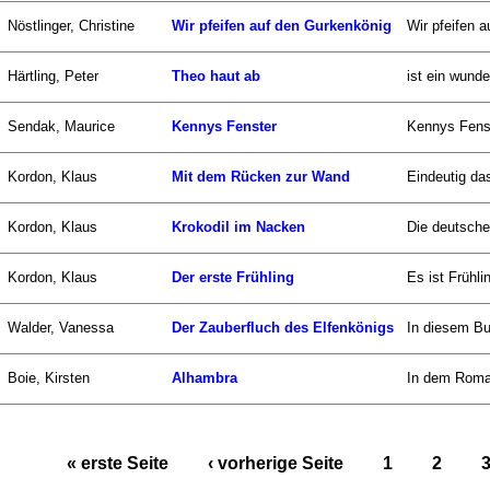
Nöstlinger, Christine
Wir pfeifen auf den Gurkenkönig
Wir pfeifen a
Härtling, Peter
Theo haut ab
ist ein wund
Sendak, Maurice
Kennys Fenster
Kennys Fenst
Kordon, Klaus
Mit dem Rücken zur Wand
Eindeutig das
Kordon, Klaus
Krokodil im Nacken
Die deutsche 
Kordon, Klaus
Der erste Frühling
Es ist Frühli
Walder, Vanessa
Der Zauberfluch des Elfenkönigs
In diesem Bu
Boie, Kirsten
Alhambra
In dem Roman
« erste Seite
‹ vorherige Seite
1
2