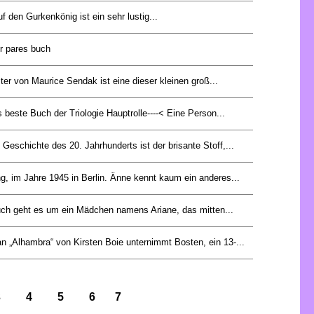
uf den Gurkenkönig ist ein sehr lustig...
er pares buch
er von Maurice Sendak ist eine dieser kleinen groß...
 beste Buch der Triologie Hauptrolle----< Eine Person...
Geschichte des 20. Jahrhunderts ist der brisante Stoff,...
ng, im Jahre 1945 in Berlin. Änne kennt kaum ein anderes...
ch geht es um ein Mädchen namens Ariane, das mitten...
 „Alhambra“ von Kirsten Boie unternimmt Bosten, ein 13-...
3
4
5
6
7