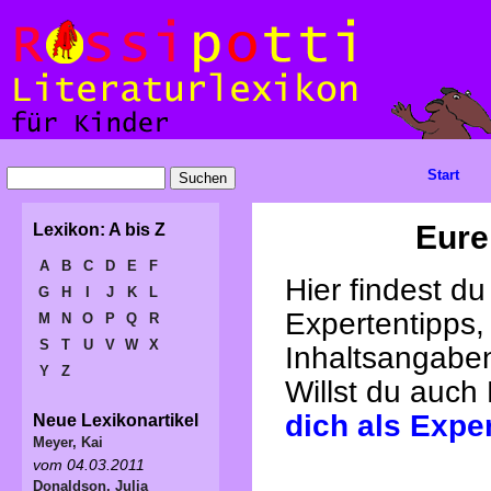
Start
Eure
Lexikon: A bis Z
A
B
C
D
E
F
Hier findest d
G
H
I
J
K
L
Expertentipps,
M
N
O
P
Q
R
S
T
U
V
W
X
Inhaltsangabe
Y
Z
Willst du auch
dich als Expe
Neue Lexikonartikel
Meyer, Kai
vom 04.03.2011
Donaldson, Julia