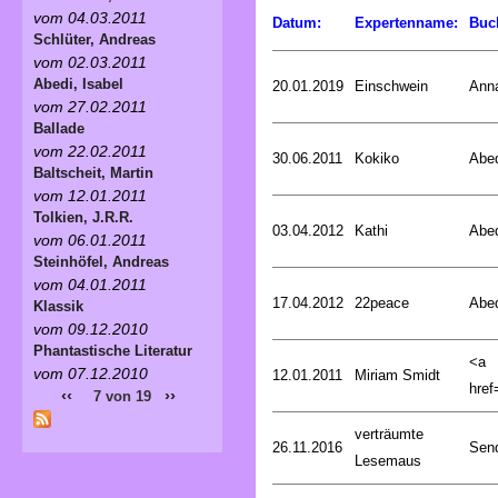
vom 04.03.2011
Datum:
Expertenname:
Buc
Schlüter, Andreas
vom 02.03.2011
Abedi, Isabel
20.01.2019
Einschwein
Ann
vom 27.02.2011
Ballade
vom 22.02.2011
30.06.2011
Kokiko
Abed
Baltscheit, Martin
vom 12.01.2011
Tolkien, J.R.R.
03.04.2012
Kathi
Abed
vom 06.01.2011
Steinhöfel, Andreas
vom 04.01.2011
17.04.2012
22peace
Abed
Klassik
vom 09.12.2010
Phantastische Literatur
<a
vom 07.12.2010
12.01.2011
Miriam Smidt
href=
‹‹
››
7 von 19
verträumte
26.11.2016
Sen
Lesemaus