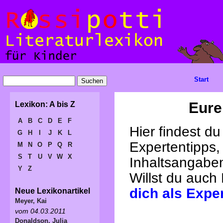
Start
Eure
Lexikon: A bis Z
A
B
C
D
E
F
Hier findest d
G
H
I
J
K
L
Expertentipps,
M
N
O
P
Q
R
S
T
U
V
W
X
Inhaltsangabe
Y
Z
Willst du auch
dich als Expe
Neue Lexikonartikel
Meyer, Kai
vom 04.03.2011
Donaldson, Julia