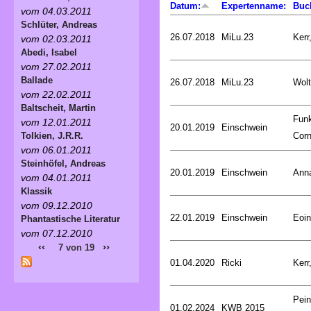
Datum:
Expertenname:
Buc
vom 04.03.2011
Schlüter, Andreas
26.07.2018
MiLu.23
Kerr
vom 02.03.2011
Abedi, Isabel
vom 27.02.2011
Ballade
26.07.2018
MiLu.23
Wolt
vom 22.02.2011
Baltscheit, Martin
Fun
vom 12.01.2011
20.01.2019
Einschwein
Corn
Tolkien, J.R.R.
vom 06.01.2011
Steinhöfel, Andreas
20.01.2019
Einschwein
Ann
vom 04.01.2011
Klassik
vom 09.12.2010
22.01.2019
Einschwein
Eoin
Phantastische Literatur
vom 07.12.2010
‹‹
››
7 von 19
01.04.2020
Ricki
Kerr
Pein
01.02.2024
KWB 2015