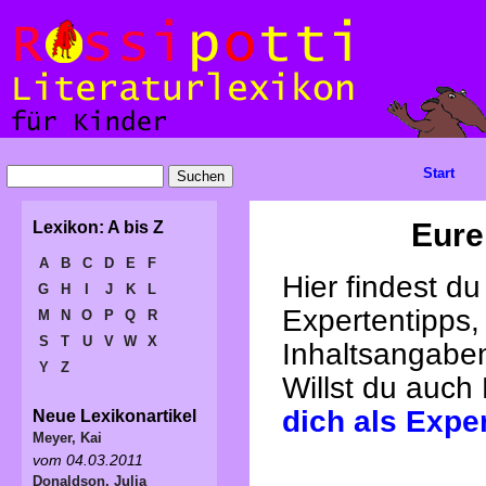
Start
Eure
Lexikon: A bis Z
A
B
C
D
E
F
Hier findest d
G
H
I
J
K
L
Expertentipps,
M
N
O
P
Q
R
S
T
U
V
W
X
Inhaltsangabe
Y
Z
Willst du auch
dich als Expe
Neue Lexikonartikel
Meyer, Kai
vom 04.03.2011
Donaldson, Julia