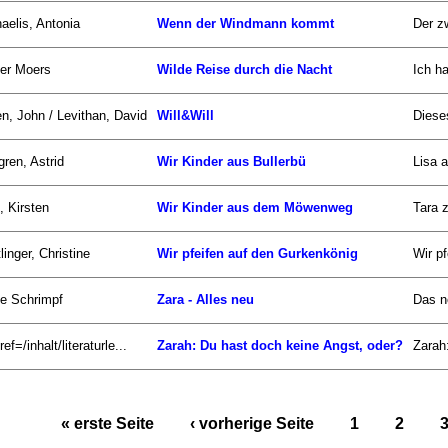
aelis, Antonia
Wenn der Windmann kommt
Der zw
er Moers
Wilde Reise durch die Nacht
Ich h
n, John / Levithan, David
Will&Will
Diese
gren, Astrid
Wir Kinder aus Bullerbü
Lisa 
, Kirsten
Wir Kinder aus dem Möwenweg
Tara 
linger, Christine
Wir pfeifen auf den Gurkenkönig
Wir pf
ke Schrimpf
Zara - Alles neu
Das n
ef=/inhalt/literaturle...
Zarah: Du hast doch keine Angst, oder?
Zarah:
« erste Seite
‹ vorherige Seite
1
2