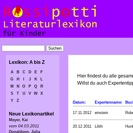
Lexikon: A bis Z
A
B
C
D
E
F
Hier findest du alle gesa
G
H
I
J
K
L
Willst du auch Expertent
M
N
O
P
Q
R
S
T
U
V
W
X
Y
Z
Datum:
Expertenname:
Buc
17.11.2012
einstein
Rob
Neue Lexikonartikel
Meyer, Kai
vom 04.03.2011
20.12.2011
Lilith
Hunt
Donaldson, Julia