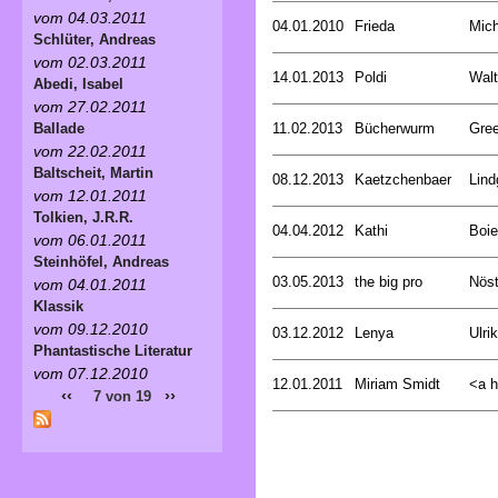
vom 04.03.2011
04.01.2010
Frieda
Mich
Schlüter, Andreas
vom 02.03.2011
14.01.2013
Poldi
Walt
Abedi, Isabel
vom 27.02.2011
11.02.2013
Bücherwurm
Gree
Ballade
vom 22.02.2011
Baltscheit, Martin
08.12.2013
Kaetzchenbaer
Lind
vom 12.01.2011
Tolkien, J.R.R.
04.04.2012
Kathi
Boie
vom 06.01.2011
Steinhöfel, Andreas
03.05.2013
the big pro
Nöst
vom 04.01.2011
Klassik
vom 09.12.2010
03.12.2012
Lenya
Ulri
Phantastische Literatur
vom 07.12.2010
12.01.2011
Miriam Smidt
<a hr
‹‹
››
7 von 19