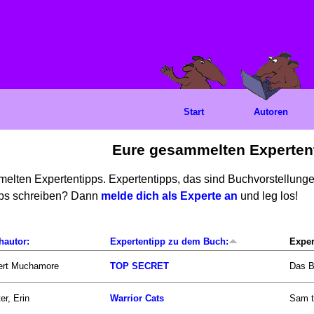
Start
Autoren
Eure gesammelten Experten
mmelten Expertentipps. Expertentipps, das sind Buchvorstellun
ipps schreiben? Dann
melde dich als Experte an
und leg los!
hautor:
Expertentipp zu dem Buch:
Exper
ert Muchamore
TOP SECRET
Das B
er, Erin
Warrior Cats
Sam t