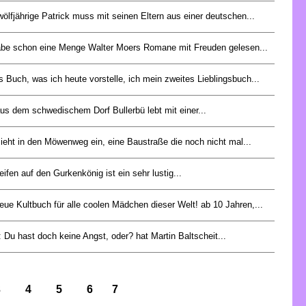
ölfjährige Patrick muss mit seinen Eltern aus einer deutschen...
abe schon eine Menge Walter Moers Romane mit Freuden gelesen...
s Buch, was ich heute vorstelle, ich mein zweites Lieblingsbuch...
aus dem schwedischem Dorf Bullerbü lebt mit einer...
zieht in den Möwenweg ein, eine Baustraße die noch nicht mal...
eifen auf den Gurkenkönig ist ein sehr lustig...
eue Kultbuch für alle coolen Mädchen dieser Welt! ab 10 Jahren,...
 Du hast doch keine Angst, oder? hat Martin Baltscheit...
3
4
5
6
7