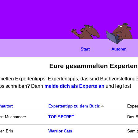
Start
Autoren
Eure gesammelten Experten
mmelten Expertentipps. Expertentipps, das sind Buchvorstellun
ipps schreiben? Dann
melde dich als Experte an
und leg los!
hautor:
Expertentipp zu dem Buch:
Exper
ert Muchamore
TOP SECRET
Das B
er, Erin
Warrior Cats
Sam t