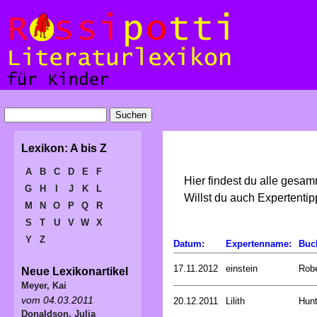
Lexikon: A bis Z
A
B
C
D
E
F
Hier findest du alle gesa
G
H
I
J
K
L
Willst du auch Expertent
M
N
O
P
Q
R
S
T
U
V
W
X
Y
Z
Datum:
Expertenname:
Buc
17.11.2012
einstein
Rob
Neue Lexikonartikel
Meyer, Kai
vom 04.03.2011
20.12.2011
Lilith
Hunt
Donaldson, Julia