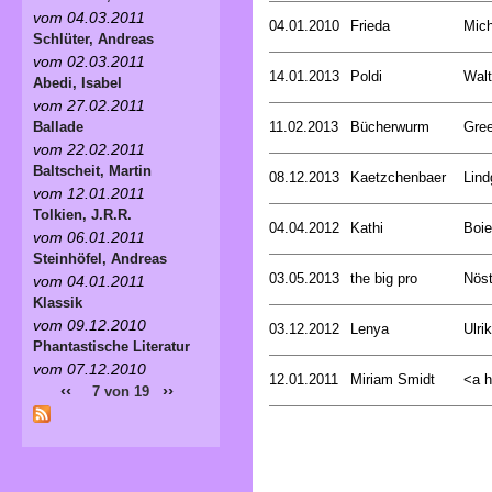
vom 04.03.2011
04.01.2010
Frieda
Mich
Schlüter, Andreas
vom 02.03.2011
14.01.2013
Poldi
Walt
Abedi, Isabel
vom 27.02.2011
11.02.2013
Bücherwurm
Gree
Ballade
vom 22.02.2011
Baltscheit, Martin
08.12.2013
Kaetzchenbaer
Lind
vom 12.01.2011
Tolkien, J.R.R.
04.04.2012
Kathi
Boie
vom 06.01.2011
Steinhöfel, Andreas
03.05.2013
the big pro
Nöst
vom 04.01.2011
Klassik
vom 09.12.2010
03.12.2012
Lenya
Ulri
Phantastische Literatur
vom 07.12.2010
12.01.2011
Miriam Smidt
<a hr
‹‹
››
7 von 19