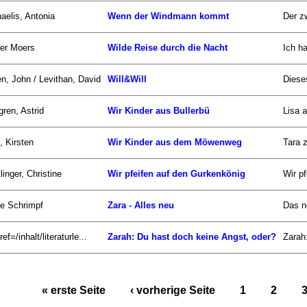
aelis, Antonia
Wenn der Windmann kommt
Der zw
er Moers
Wilde Reise durch die Nacht
Ich h
n, John / Levithan, David
Will&Will
Diese
gren, Astrid
Wir Kinder aus Bullerbü
Lisa 
, Kirsten
Wir Kinder aus dem Möwenweg
Tara 
linger, Christine
Wir pfeifen auf den Gurkenkönig
Wir pf
ke Schrimpf
Zara - Alles neu
Das n
ef=/inhalt/literaturle...
Zarah: Du hast doch keine Angst, oder?
Zarah:
« erste Seite
‹ vorherige Seite
1
2