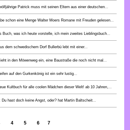
ölfjährige Patrick muss mit seinen Eltern aus einer deutschen...
abe schon eine Menge Walter Moers Romane mit Freuden gelesen...
s Buch, was ich heute vorstelle, ich mein zweites Lieblingsbuch...
aus dem schwedischem Dorf Bullerbü lebt mit einer...
zieht in den Möwenweg ein, eine Baustraße die noch nicht mal...
eifen auf den Gurkenkönig ist ein sehr lustig...
eue Kultbuch für alle coolen Mädchen dieser Welt! ab 10 Jahren,...
 Du hast doch keine Angst, oder? hat Martin Baltscheit...
3
4
5
6
7