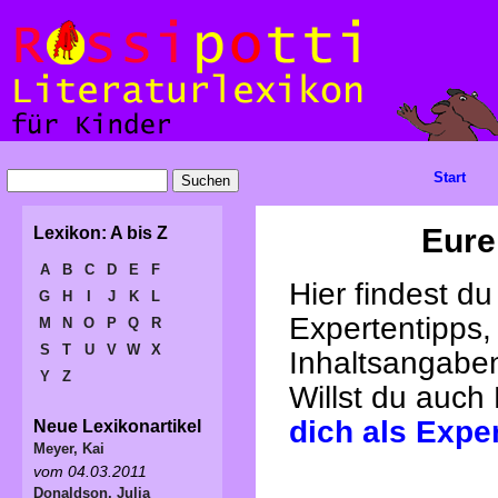
Start
Eure
Lexikon: A bis Z
A
B
C
D
E
F
Hier findest d
G
H
I
J
K
L
Expertentipps,
M
N
O
P
Q
R
S
T
U
V
W
X
Inhaltsangabe
Y
Z
Willst du auch
dich als Expe
Neue Lexikonartikel
Meyer, Kai
vom 04.03.2011
Donaldson, Julia