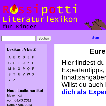
Start
Eure
Lexikon: A bis Z
A
B
C
D
E
F
Hier findest d
G
H
I
J
K
L
Expertentipps,
M
N
O
P
Q
R
S
T
U
V
W
X
Inhaltsangabe
Y
Z
Willst du auch
dich als Expe
Neue Lexikonartikel
Meyer, Kai
vom 04.03.2011
Donaldson, Julia