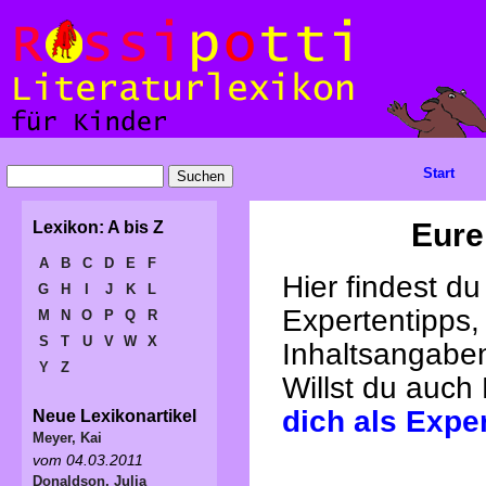
Start
Eure
Lexikon: A bis Z
A
B
C
D
E
F
Hier findest d
G
H
I
J
K
L
Expertentipps,
M
N
O
P
Q
R
S
T
U
V
W
X
Inhaltsangabe
Y
Z
Willst du auch
dich als Expe
Neue Lexikonartikel
Meyer, Kai
vom 04.03.2011
Donaldson, Julia