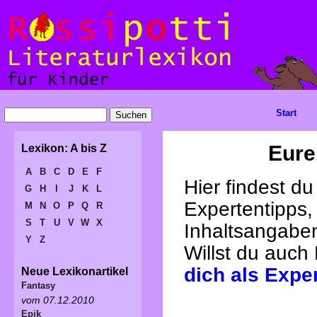
Start
Eure
Lexikon: A bis Z
A
B
C
D
E
F
Hier findest d
G
H
I
J
K
L
Expertentipps,
M
N
O
P
Q
R
S
T
U
V
W
X
Inhaltsangabe
Y
Z
Willst du auch
dich als Expe
Neue Lexikonartikel
Fantasy
vom 07.12.2010
Epik