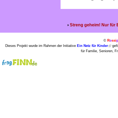
Streng geheim! Nur für
©
R
o
ssi
Dieses Projekt wurde im Rahmen der Initiative
Ein Netz für Kinder
gefö
für Familie, Senioren, 