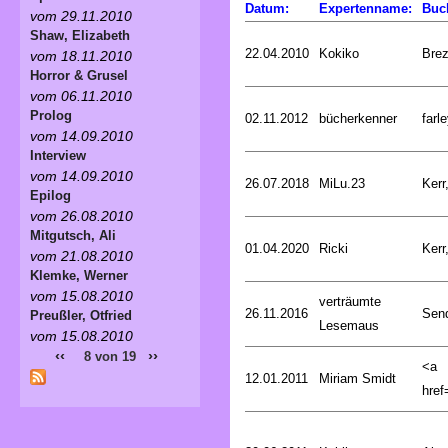
Datum:
Expertenname:
Buc
vom 29.11.2010
Shaw, Elizabeth
22.04.2010
Kokiko
Bre
vom 18.11.2010
Horror & Grusel
vom 06.11.2010
Prolog
02.11.2012
bücherkenner
farle
vom 14.09.2010
Interview
vom 14.09.2010
26.07.2018
MiLu.23
Kerr
Epilog
vom 26.08.2010
Mitgutsch, Ali
01.04.2020
Ricki
Kerr
vom 21.08.2010
Klemke, Werner
vom 15.08.2010
verträumte
26.11.2016
Sen
Preußler, Otfried
Lesemaus
vom 15.08.2010
‹‹
››
8 von 19
<a
12.01.2011
Miriam Smidt
href=