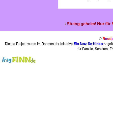
Streng geheim! Nur für
©
R
o
ssi
Dieses Projekt wurde im Rahmen der Initiative
Ein Netz für Kinder
gefö
für Familie, Senioren, 