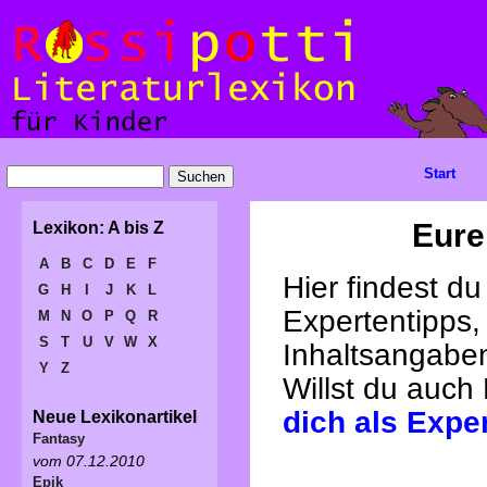
Start
Eure
Lexikon: A bis Z
A
B
C
D
E
F
Hier findest d
G
H
I
J
K
L
Expertentipps,
M
N
O
P
Q
R
S
T
U
V
W
X
Inhaltsangabe
Y
Z
Willst du auch
dich als Expe
Neue Lexikonartikel
Fantasy
vom 07.12.2010
Epik