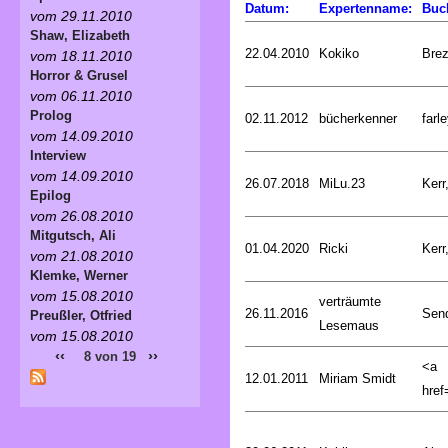
Datum:
Expertenname:
Buc
vom 29.11.2010
Shaw, Elizabeth
22.04.2010
Kokiko
Bre
vom 18.11.2010
Horror & Grusel
vom 06.11.2010
Prolog
02.11.2012
bücherkenner
farle
vom 14.09.2010
Interview
vom 14.09.2010
26.07.2018
MiLu.23
Kerr
Epilog
vom 26.08.2010
Mitgutsch, Ali
01.04.2020
Ricki
Kerr
vom 21.08.2010
Klemke, Werner
vom 15.08.2010
verträumte
26.11.2016
Sen
Preußler, Otfried
Lesemaus
vom 15.08.2010
‹‹
››
8 von 19
<a
12.01.2011
Miriam Smidt
href=