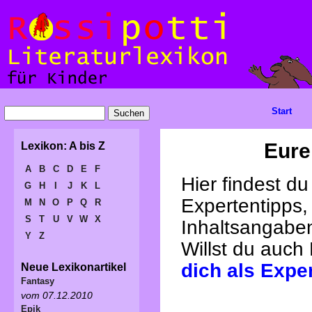
Start
Eure
Lexikon: A bis Z
A
B
C
D
E
F
Hier findest d
G
H
I
J
K
L
Expertentipps,
M
N
O
P
Q
R
S
T
U
V
W
X
Inhaltsangabe
Y
Z
Willst du auch
dich als Expe
Neue Lexikonartikel
Fantasy
vom 07.12.2010
Epik