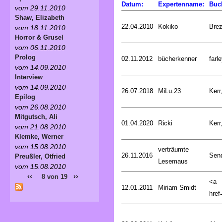
Datum:
Expertenname:
Buc
vom 29.11.2010
Shaw, Elizabeth
22.04.2010
Kokiko
Bre
vom 18.11.2010
Horror & Grusel
vom 06.11.2010
Prolog
02.11.2012
bücherkenner
farle
vom 14.09.2010
Interview
vom 14.09.2010
26.07.2018
MiLu.23
Kerr
Epilog
vom 26.08.2010
Mitgutsch, Ali
01.04.2020
Ricki
Kerr
vom 21.08.2010
Klemke, Werner
vom 15.08.2010
verträumte
26.11.2016
Sen
Preußler, Otfried
Lesemaus
vom 15.08.2010
‹‹
››
8 von 19
<a
12.01.2011
Miriam Smidt
href=