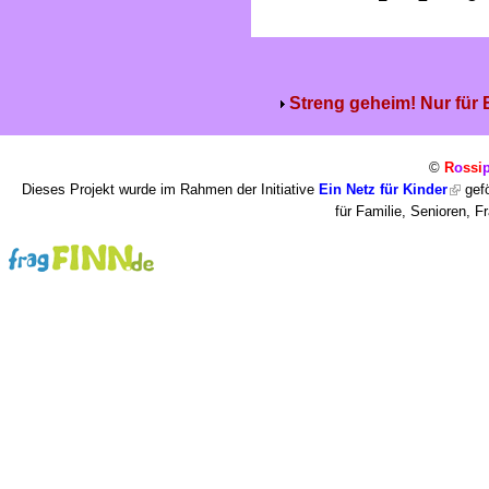
Streng geheim! Nur für
©
R
o
ssi
Dieses Projekt wurde im Rahmen der Initiative
Ein Netz für Kinder
gefö
für Familie, Senioren, 