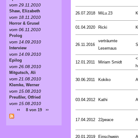
vom 29.11.2010
Shaw, Elizabeth
26.07.2018
MiLu.23
K
vom 18.11.2010
Horror & Grusel
01.04.2020
Ricki
K
vom 06.11.2010
Prolog
verträumte
vom 14.09.2010
26.11.2016
S
Interview
Lesemaus
vom 14.09.2010
<
Epilog
12.01.2011
Miriam Smidt
h
vom 26.08.2010
Mitgutsch, Ali
vom 21.08.2010
30.06.2011
Kokiko
A
Klemke, Werner
vom 15.08.2010
Preußler, Otfried
03.04.2012
Kathi
A
vom 15.08.2010
‹‹
››
8 von 19
17.04.2012
22peace
A
20.01.2019
Einschwein
A