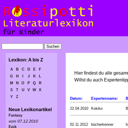
Lexikon: A bis Z
A
B
C
D
E
F
Hier findest du alle gesa
G
H
I
J
K
L
Willst du auch Expertent
M
N
O
P
Q
R
S
T
U
V
W
X
Y
Z
Datum:
Expertenname:
B
22.04.2010
Kokiko
B
Neue Lexikonartikel
Fantasy
vom 07.12.2010
02.11.2012
bücherkenner
f
Epik