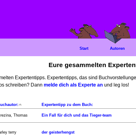
Start
Autoren
Eure gesammelten Experten
mmelten Expertentipps. Expertentipps, das sind Buchvorstellun
ipps schreiben? Dann
melde dich als Experte an
und leg los!
uchautor:
Expertentipp zu dem Buch:
rezina, Thomas
Ein Fall für dich und das Tieger-team
arley terry
der geisterhengst