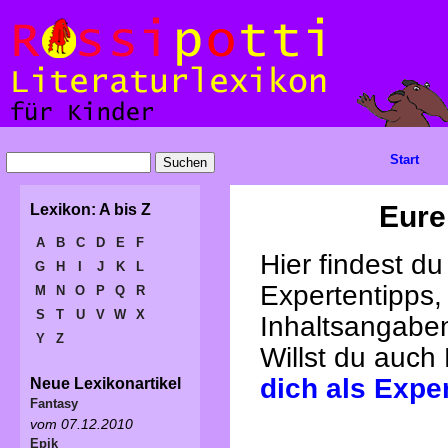
Start
Eure
Lexikon: A bis Z
A
B
C
D
E
F
Hier findest d
G
H
I
J
K
L
Expertentipps,
M
N
O
P
Q
R
S
T
U
V
W
X
Inhaltsangabe
Y
Z
Willst du auch
dich als Expe
Neue Lexikonartikel
Fantasy
vom 07.12.2010
Epik