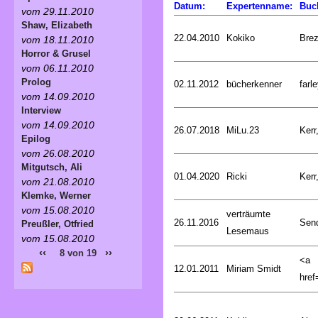
Datum:
Expertenname:
Buc
vom 29.11.2010
Shaw, Elizabeth
22.04.2010
Kokiko
Bre
vom 18.11.2010
Horror & Grusel
vom 06.11.2010
Prolog
02.11.2012
bücherkenner
farle
vom 14.09.2010
Interview
vom 14.09.2010
26.07.2018
MiLu.23
Kerr
Epilog
vom 26.08.2010
Mitgutsch, Ali
01.04.2020
Ricki
Kerr
vom 21.08.2010
Klemke, Werner
vom 15.08.2010
verträumte
26.11.2016
Sen
Preußler, Otfried
Lesemaus
vom 15.08.2010
‹‹
››
8 von 19
<a
12.01.2011
Miriam Smidt
href=