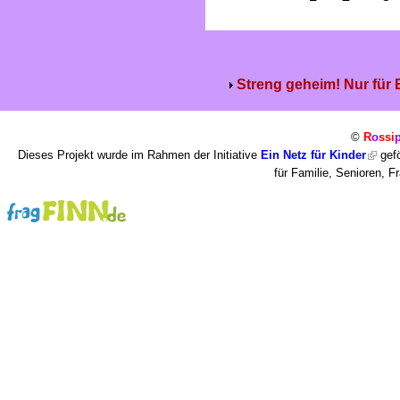
Streng geheim! Nur für
©
R
o
ssi
Dieses Projekt wurde im Rahmen der Initiative
Ein Netz für Kinder
gefö
für Familie, Senioren, 