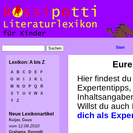
Start
Eure
Lexikon: A bis Z
A
B
C
D
E
F
Hier findest d
G
H
I
J
K
L
Expertentipps,
M
N
O
P
Q
R
S
T
U
V
W
X
Inhaltsangabe
Y
Z
Willst du auch
dich als Expe
Neue Lexikonartikel
Kuijer, Guus
vom 12.08.2010
Grahame, Kenneth