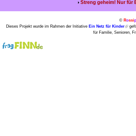
Streng geheim! Nur für
©
R
o
ssi
Dieses Projekt wurde im Rahmen der Initiative
Ein Netz für Kinder
gefö
für Familie, Senioren, 