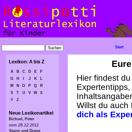
Start
Eure
Lexikon: A bis Z
A
B
C
D
E
F
Hier findest d
G
H
I
J
K
L
Expertentipps,
M
N
O
P
Q
R
S
T
U
V
W
X
Inhaltsangabe
Y
Z
Willst du auch
dich als Expe
Neue Lexikonartikel
Bichsel, Peter
vom 28.12.2011
Sturm und Drang