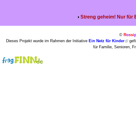
Streng geheim! Nur für
©
R
o
ssi
Dieses Projekt wurde im Rahmen der Initiative
Ein Netz für Kinder
gefö
für Familie, Senioren, 