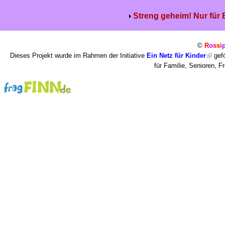
Streng geheim! Nur für
©
R
o
ssi
Dieses Projekt wurde im Rahmen der Initiative
Ein Netz für Kinder
gefö
für Familie, Senioren, 