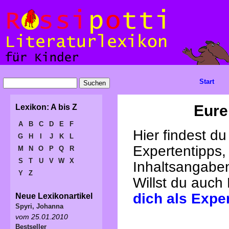
Start
Eure
Lexikon: A bis Z
A
B
C
D
E
F
Hier findest d
G
H
I
J
K
L
Expertentipps,
M
N
O
P
Q
R
S
T
U
V
W
X
Inhaltsangabe
Y
Z
Willst du auch
dich als Expe
Neue Lexikonartikel
Spyri, Johanna
vom 25.01.2010
Bestseller